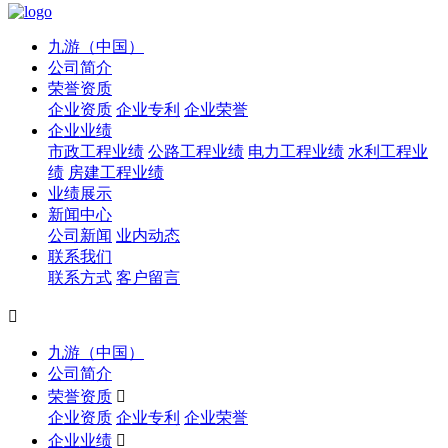
九游（中国）
公司简介
荣誉资质
企业资质
企业专利
企业荣誉
企业业绩
市政工程业绩
公路工程业绩
电力工程业绩
水利工程业
绩
房建工程业绩
业绩展示
新闻中心
公司新闻
业内动态
联系我们
联系方式
客户留言

九游（中国）
公司简介
荣誉资质

企业资质
企业专利
企业荣誉
企业业绩
