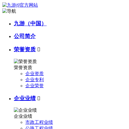
九游（中国）
公司简介
荣誉资质

荣誉资质
企业资质
企业专利
企业荣誉
企业业绩

企业业绩
市政工程业绩
公路工程业绩