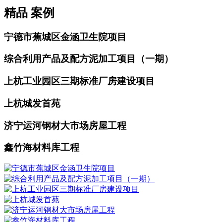
精品
案例
宁德市蕉城区金涵卫生院项目
综合利用产品及配方泥加工项目（一期）
上杭工业园区三期标准厂房建设项目
上杭城发首苑
济宁运河钢材大市场房屋工程
鑫竹海材料库工程