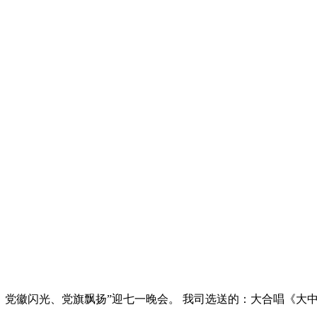
传诵、党徽闪光、党旗飘扬”迎七一晚会。 我司选送的：大合唱《