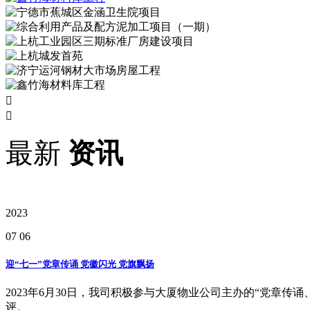


最新
资讯
2023
07
06
迎“七一”党章传诵 党徽闪光 党旗飘扬
2023年6月30日，我司积极参与大厦物业公司主办的“党章
评。