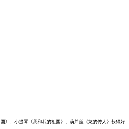
大中国》、小提琴《我和我的祖国》、葫芦丝《龙的传人》获得好