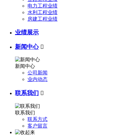
电力工程业绩
水利工程业绩
房建工程业绩
业绩展示
新闻中心

新闻中心
公司新闻
业内动态
联系我们

联系我们
联系方式
客户留言