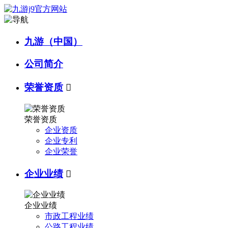
九游（中国）
公司简介
荣誉资质

荣誉资质
企业资质
企业专利
企业荣誉
企业业绩

企业业绩
市政工程业绩
公路工程业绩