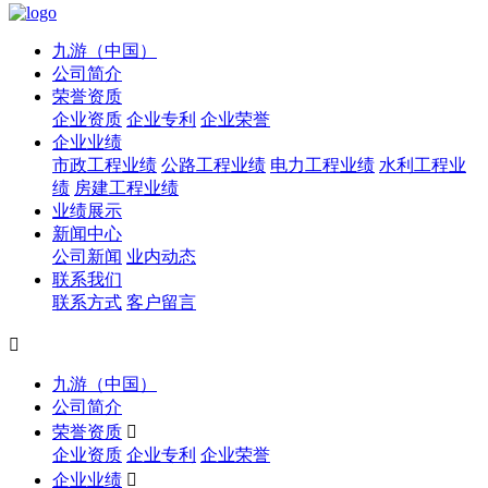
九游（中国）
公司简介
荣誉资质
企业资质
企业专利
企业荣誉
企业业绩
市政工程业绩
公路工程业绩
电力工程业绩
水利工程业
绩
房建工程业绩
业绩展示
新闻中心
公司新闻
业内动态
联系我们
联系方式
客户留言

九游（中国）
公司简介
荣誉资质

企业资质
企业专利
企业荣誉
企业业绩
