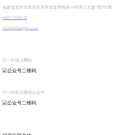
福建省龙岩市新罗区东肖镇龙腾南路14号珠江大厦7层701室
0597-2336139
382955834@qq.com
WEBSITE QR CODE
网站二维码
扫一扫进入网站
微信公众号
扫一扫关注微信公众号
ONLINE MESSAGE
联系方式