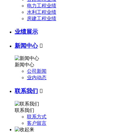
电力工程业绩
水利工程业绩
房建工程业绩
业绩展示
新闻中心

新闻中心
公司新闻
业内动态
联系我们

联系我们
联系方式
客户留言