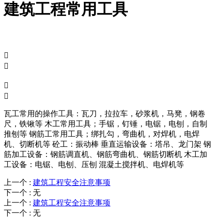
建筑工程常用工具




瓦工常用的操作工具：瓦刀，拉拉车，砂浆机，马凳，钢卷
尺，铁锹等 木工常用工具；手锯，钉锤，电锯，电刨，自制
推刨等 钢筋工常用工具；绑扎勾，弯曲机，对焊机，电焊
机、切断机等 砼工：振动棒 垂直运输设备：塔吊、龙门架 钢
筋加工设备：钢筋调直机、钢筋弯曲机、钢筋切断机 木工加
工设备：电锯、电刨、压刨 混凝土搅拌机、电焊机等
上一个
:
建筑工程安全注意事项
下一个
:
无
上一个
:
建筑工程安全注意事项
下一个
:
无