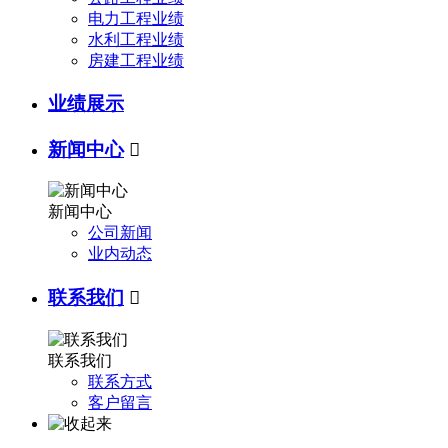
电力工程业绩
水利工程业绩
房建工程业绩
业绩展示
新闻中心

新闻中心
公司新闻
业内动态
联系我们

联系我们
联系方式
客户留言